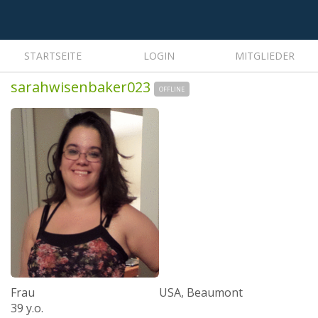
STARTSEITE
LOGIN
MITGLIEDER
sarahwisenbaker023
OFFLINE
Frau
USA, Beaumont
39 y.o.